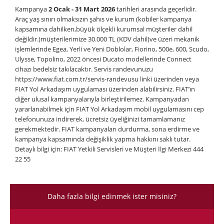
Kampanya
2 Ocak - 31 Mart 2026
tarihleri arasında geçerlidir.
Araç yaş sınırı olmaksızın şahıs ve kurum (kobiler kampanya
kapsamına dahilken,büyük ölçekli kurumsal müşteriler dahil
değildir.)müşterilerimize 30.000 TL (KDV dahil)ve üzeri mekanik
işlemlerinde Egea, Yerli ve Yeni Doblolar, Fiorino, 500e, 600, Scudo,
Ulysse, Topolino, 2022 öncesi Ducato modellerinde Connect
cihazı bedelsiz takılacaktır. Servis randevunuzu
https://www.fiat.com.tr/servis-randevusu linki üzerinden veya
FIAT Yol Arkadaşım uygulaması üzerinden alabilirsiniz. FIAT’ın
diğer ulusal kampanyalarıyla birleştirilemez. Kampanyadan
yararlanabilmek için FIAT Yol Arkadaşım mobil uygulamasını cep
telefonunuza indirerek, ücretsiz üyeliğinizi tamamlamanız
gerekmektedir. FIAT kampanyaları durdurma, sona erdirme ve
kampanya kapsamında değişiklik yapma hakkını saklı tutar.
Detaylı bilgi için: FIAT Yetkili Servisleri ve Müşteri İlgi Merkezi 444
22 55
Daha fazla bilgi edinmek ister misiniz?