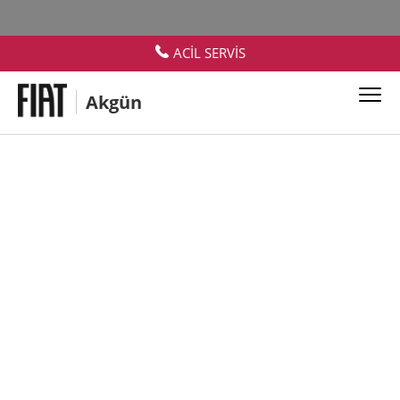
ACİL SERVİS
Akgün