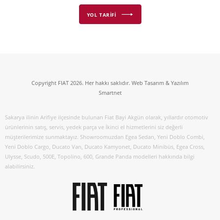
YOL TARİFİ
Copyright FIAT 2026. Her hakkı saklıdır. Web Tasarım & Yazılım
Smartnet
Sakarya ilinin Arifiye ilçesinde bulunan Fiat Bayi Akgün olarak, yıllardır otomotiv
ürünlerinin satış, servis, yedek parça ve İkinci el hizmetlerini siz değerli
müşterilerimize sunmaktayız. Showroomuzdan Egea Sedan, Yeni Doblo Combi,
Yeni Doblo Cargo, Ducato Van, Ducato Kamyonet, Ducato Minibüs, Egea Cross,
Ulysse, Scudo, 500E, Topolino, 600, Grande Panda modelleri hakkında bilgi
alabilirsiniz.