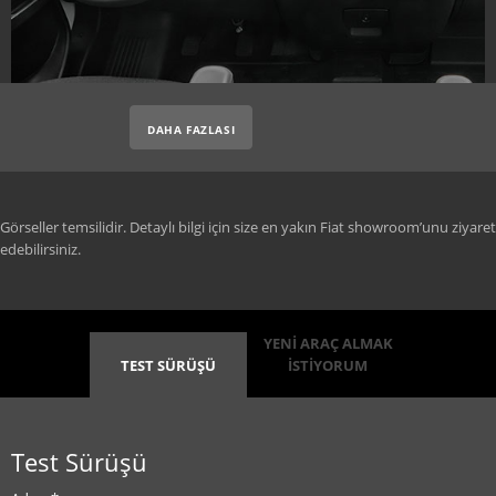
DAHA FAZLASI
Görseller temsilidir. Detaylı bilgi için size en yakın Fiat showroom’unu ziyaret
edebilirsiniz.
YENİ ARAÇ ALMAK
TEST SÜRÜŞÜ
İSTİYORUM
Test Sürüşü