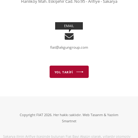
Hanlıköy Mah. Eskişehir Cad. No:95 - Arifiye - Sakarya
EMAIL
fiat@akgungroup.com
YOL TARİFİ
Copyright FIAT 2026. Her hakkı saklıdır. Web Tasarım & Yazılım
Smartnet
Sakarya ilinin Arifiye ilçesinde bulunan Fiat Bayi Akgün olarak, yıllardır otomotiv