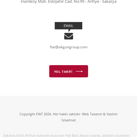
Hanlıköy Mah. Eskişehir Cad. No:95 - Arifiye - Sakarya
EMAIL
fiat@akgungroup.com
YOL TARİFİ
Copyright FIAT 2026. Her hakkı saklıdır. Web Tasarım & Yazılım
Smartnet
Sakarya ilinin Arifiye ilçesinde bulunan Fiat Bayi Akgün olarak, yıllardır otomotiv